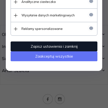
Analityczne ciasteczka
ZALOGUJ SIĘ
Przypomnij hasło
Wysyłanie danych marketingowych
Reklamy spersonalizowane
Obsługa klienta
Informacje
Zapisz ustawienia i zamknij
Zaakceptuj wszystkie
Subskrypcja
Artur Szuleta
sklep@lash.pl