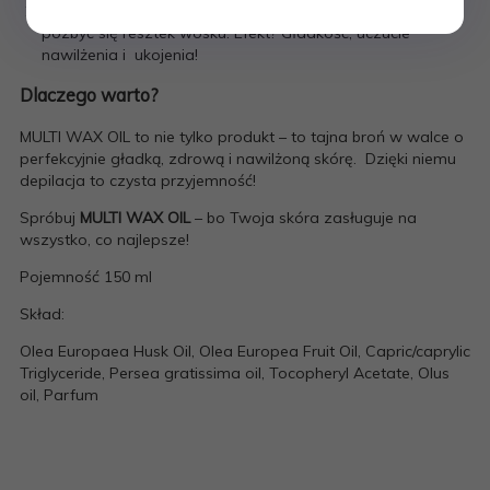
Po depilacji:
Ponownie sięgnij po olejek, aby ukoić skórę i
pozbyć się resztek wosku. Efekt? Gładkość, uczucie
nawilżenia i ukojenia!
Dlaczego warto?
MULTI WAX OIL to nie tylko produkt – to tajna broń w walce o
perfekcyjnie gładką, zdrową i nawilżoną skórę. Dzięki niemu
depilacja to czysta przyjemność!
Spróbuj
MULTI WAX OIL
– bo Twoja skóra zasługuje na
wszystko, co najlepsze!
Pojemność 150 ml
Skład:
Olea Europaea Husk Oil, Olea Europea Fruit Oil, Capric/caprylic
Triglyceride, Persea gratissima oil, Tocopheryl Acetate, Olus
oil, Parfum