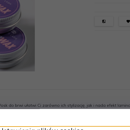
k do brwi ułatwi Ci zarówno ich stylizację, jak i nada efekt laminac
zględu na warunki. Wosk podkreśla naturalny kształt brwi.