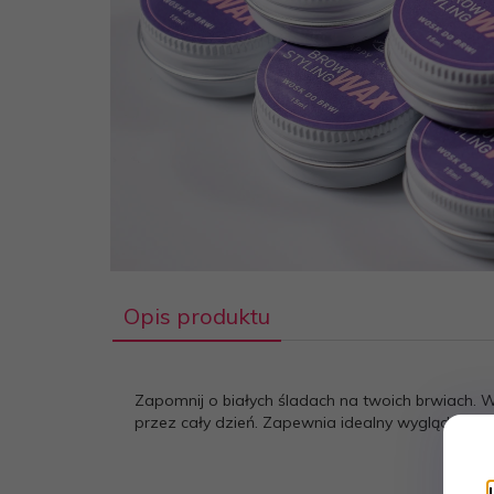
Opis produktu
Zapomnij o białych śladach na twoich brwiach. Wos
przez cały dzień. Zapewnia idealny wygląd bez w