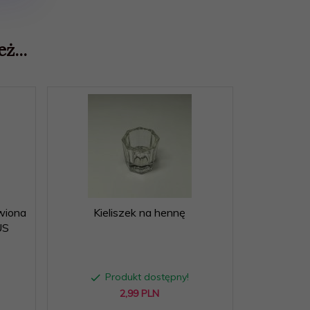
ż...
wiona
Kieliszek na hennę
US
Produkt dostępny!
2,
99
PLN