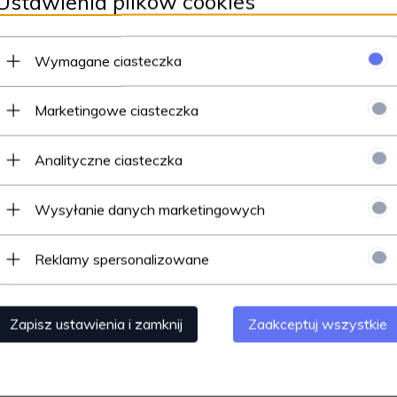
Ustawienia plików cookies
Polecamy
Wymagane ciasteczka
Marketingowe ciasteczka
Analityczne ciasteczka
Wysyłanie danych marketingowych
x Romashka Okrągły Płatek
Wosk do układania brwi 
Reklamy spersonalizowane
ędzel do Brwi i Rzęs 02
Brow Wax NOWA FORMUŁ
Zapisz ustawienia i zamknij
Zaakceptuj wszystkie
Produkt dostępny!
Produkt dostępny!
39,
00
PLN
69,
90
PLN