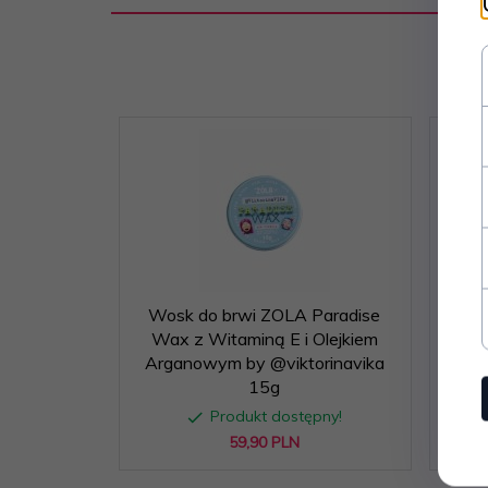
Wosk do brwi ZOLA Paradise
ZOLA 
Wax z Witaminą E i Olejkiem
P
Arganowym by @viktorinavika
15g
Produkt dostępny!
59,
90
PLN