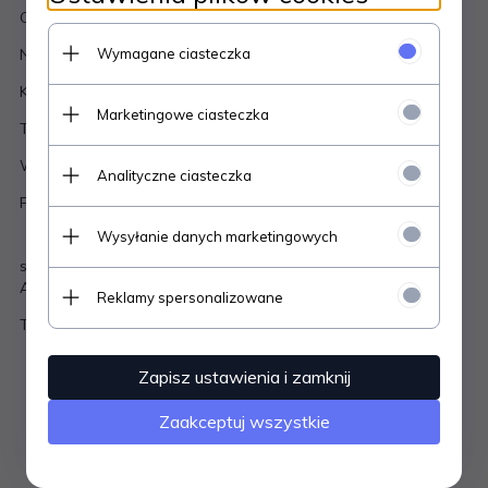
Czas schnięcia 0,5s 0,3s
Wymagane ciasteczka
Najszybszy klej wyłącznie dla zaawansowanych stylistek
Kolor czarny
Marketingowe ciasteczka
Temp 18-22
°C
Wilgotność 40%-70%
Analityczne ciasteczka
Produkt do użytku profesjonalnego
Wysyłanie danych marketingowych
skład: Alkoxy2-cyanoacrylate, ethyl cyanoacrylate, phthalic
Anyhydride, polymethyl methacrylate, carbon black
Reklamy spersonalizowane
Termin ważności 3 miesiące po otwarciu opakowania
Zapisz ustawienia i zamknij
Zaakceptuj wszystkie
Polecamy