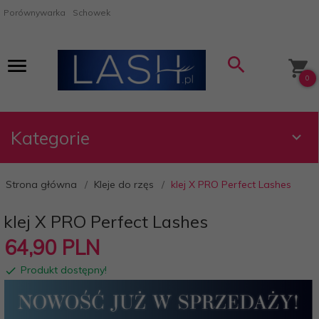
Porównywarka
Schowek
0
Kategorie
Strona główna
Kleje do rzęs
klej X PRO Perfect Lashes
klej X PRO Perfect Lashes
64,
90
PLN
Produkt dostępny!