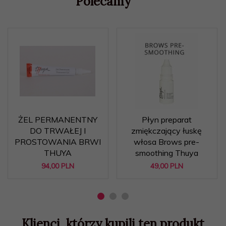
Polecamy
ŻEL PERMANENTNY
Płyn preparat
DO TRWAŁEJ I
zmiękczający łuskę
PROSTOWANIA BRWI
włosa Brows pre-
THUYA
smoothing Thuya
94,
00
PLN
49,
00
PLN
Klienci, którzy kupili ten produkt