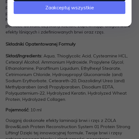
produktu (od 4 do 12 minut) do rodzaju włosków oraz
Zaakceptuj wszystkie
pożądanego efektu. Po upływie odpowiedniego czasu, zmyj
pozostałości za pomocą wacika nasączonego wodą.
Następnie kontynuuj, używając drugiego składnika, który
pomoże utrwalić uzyskany kształt, zapewniając długotrwałe
efekty lśniących i zdefiniowanych brwi oraz rzęs.
Składniki Opatentowanej Formuły
Skład/Ingredients:
Aqua, Thioglycolic Acid, Cysteamine HCL,
Cetearyl Alcohol, Ammonium Hydroxide, Propylene Glycol,
Ethanolamine, Paraffinum Liquidum, Ethylhexyl Stearate,
Cetrimonium Chloride, Hydroxypropyl Gluconamide (and)
Sodium Erythorbate, Ceteareth-20, Diazolidinyl Urea (and)
Methylparaben (and) Propylparaben, Disodium EDTA,
Polyquaternium-22, Hydrolyzed Keratin, Hydrolyzed Wheat
Protein, Hydrolyzed Collagen.
Pojemność:
10 ml
Osiągnij doskonałe efekty laminacji brwi i rzęs z ZOLA
Brow&Lash Protein Reconstruction System 01 Protein Strong
Lifting! Dzięki tej innowacyjnej formule, Twoje brwi i rzęsy