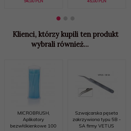
94,
00
PLN
45,
00
PLN
Klienci, którzy kupili ten produkt
wybrali również...
MICROBRUSH,
Szwajcarska pęseta
Aplikatory
zakrzywiona typu 5B -
bezwłókienkowe 100
SA firmy VETUS