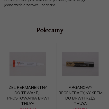
nabiorą nowego blasku i elastyczności, pozostając
jednocześnie zdrowe i zadbane.
Polecamy
ŻEL PERMANENTNY
ARGANOWY
DO TRWAŁEJ I
REGENERACYJNY KREM
PROSTOWANIA BRWI
DO BRWI I RZĘS
THUYA
THUYA