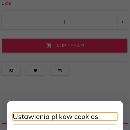
1 dni
KUP TERAZ!
Ustawienia plików cookies
OPIS PRODUKTU