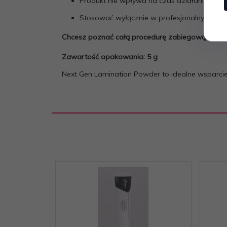
Produkt nie wpływa na czas działania prep
Stosować wyłącznie w profesjonalnych zabieg
Chcesz poznać całą procedurę zabiegową? klikni
Zawartość opakowania: 5 g
Next Gen Lamination Powder to idealne wsparcie w