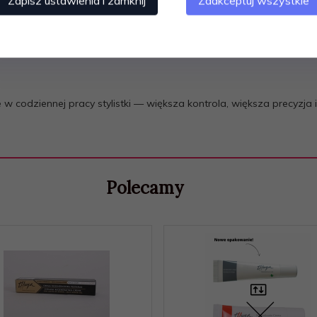
Zapisz ustawienia i zamknij
Zaakceptuj wszystkie
aratów.
ach stylizacji rzęs i brwi.
j tu
 codziennej pracy stylistki — większa kontrola, większa precyzja i
Polecamy