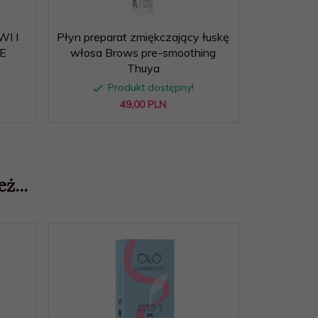
I I
Płyn preparat zmiękczający łuskę
ŻEL P
E
włosa Brows pre-smoothing
TRWAŁE
Thuya
B
Produkt dostępny!
P
49,
00
PLN
ż...