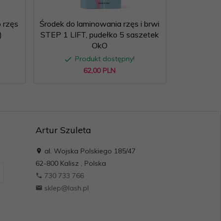
 rzęs
Środek do laminowania rzęs i brwi
)
STEP 1 LIFT, pudełko 5 saszetek
OkO
Produkt dostępny!
62,
00
PLN
Artur Szuleta
al. Wojska Polskiego 185/47
62-800
Kalisz
,
Polska
730 733 766
sklep@lash.pl