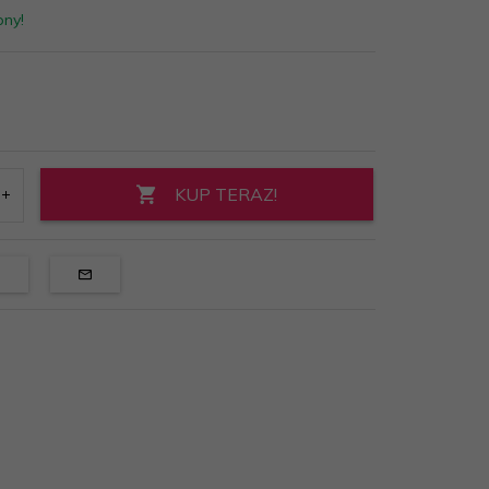
pny!
KUP TERAZ!