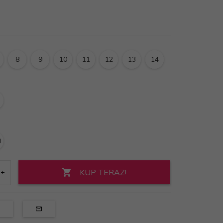
8
9
10
11
12
13
14
0
KUP TERAZ!