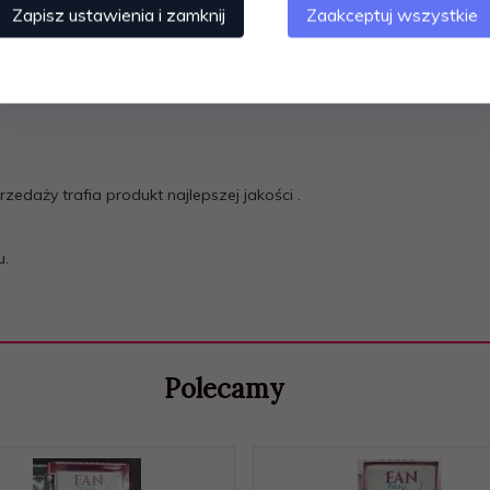
Zapisz ustawienia i zamknij
Zaakceptuj wszystkie
rzedaży trafia produkt najlepszej jakości .
u.
Polecamy