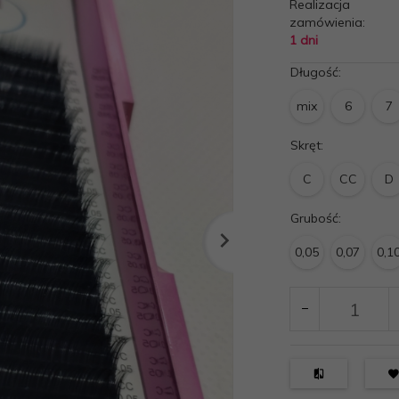
Realizacja
zamówienia:
1 dni
Długość:
mix
6
7
Skręt:
C
CC
D
Grubość:
0,05
0,07
0,1