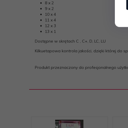
8 x 2
9 x 2
10 x 4
11 x 4
12 x 3
13 x 1
Dostępne w skrętach C , C+, D, LC, LU
Kilkuetapowa kontrola jakości, dzięki której do sp
Produkt przeznaczony do profesjonalnego użytk