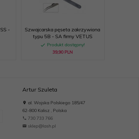
 SS -
Szwajcarska pęseta zakrzywiona
typu 5B - SA firmy VETUS
Produkt dostępny!
39,
90
PLN
Artur Szuleta
al. Wojska Polskiego 185/47
62-800
Kalisz
,
Polska
730 733 766
sklep@lash.pl