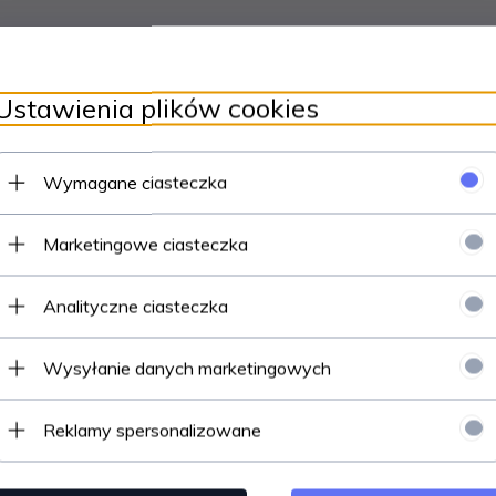
Ustawienia plików cookies
Wymagane ciasteczka
ktorek, uzyskały ich całkowitą aprobatę.
Marketingowe ciasteczka
Analityczne ciasteczka
okrotne przyklejanie i odklejanie od holdera
 o idealnej lepkości, stworzony do pracy w każdej metodzie
Wysyłanie danych marketingowych
Reklamy spersonalizowane