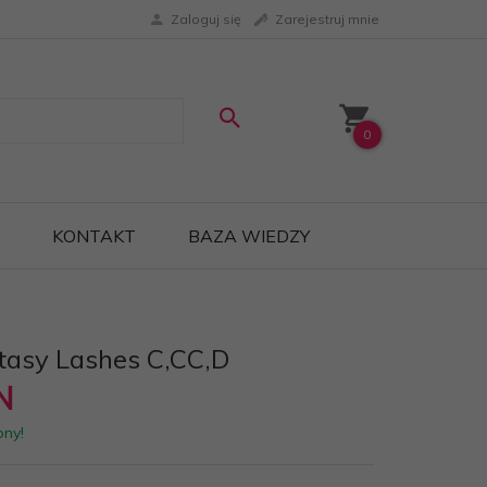
Zaloguj się
Zarejestruj mnie
0
KONTAKT
BAZA WIEDZY
tasy Lashes C,CC,D
N
pny!