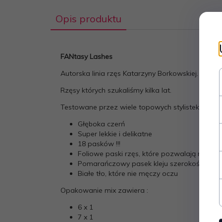
Opis produktu
FANtasy Lashes
Autorska linia rzęs Katarzyny Borkowskiej.
Rzęsy których szukaliśmy kilka lat.
Testowane przez wiele topowych stylistek i instru
Głęboka czerń
Super lekkie i delikatne
18 pasków !!!
Foliowe paski rzęs, które pozwalają na wiel
Pomarańczowy pasek kleju szerokości 2 mm
Białe tło, które nie męczy oczu
Opakowanie mix zawiera :
6 x 1
7 x 1