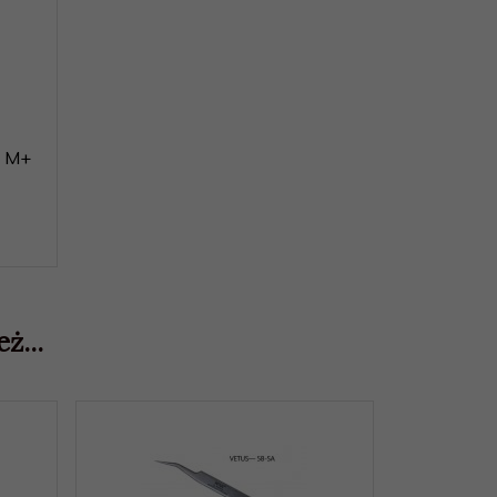
i M+
ż...