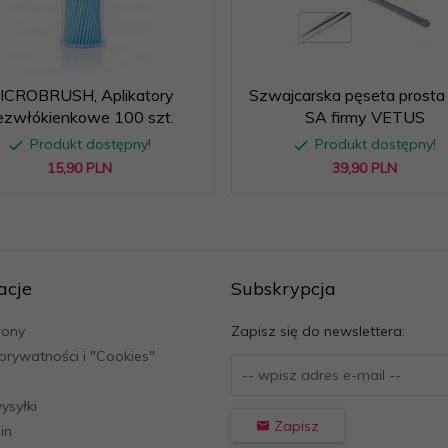
ICROBRUSH, Aplikatory
Szwajcarska pęseta prosta
ezwłókienkowe 100 szt.
SA firmy VETUS
Produkt dostępny!
Produkt dostępny!
15,
90
PLN
39,
90
PLN
acje
Subskrypcja
rony
Zapisz się do newslettera:
 prywatności i "Cookies"
ysyłki
Zapisz
in