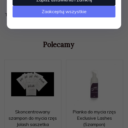
Zaakceptuj wszystkie
TRWAŁOŚĆ:
12 miesięcy po otwarciu
Polecamy
Skoncentrowany
Pianka do mycia rzęs
szampon do mycia rzęs
Exclusive Lashes
Jolash saszetka
(Szampon)