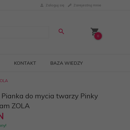
Zaloguj się
Zarejestruj mnie
0
KONTAKT
BAZA WIEDZY
ZOLA
Pianka do mycia twarzy Pinky
eam ZOLA
N
pny!