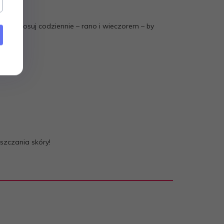
wodą. Stosuj codziennie – rano i wieczorem – by
szczania skóry!