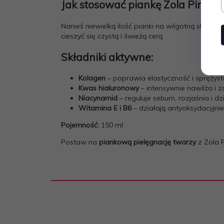
Jak stosować piankę Zola Pinky 
Nanieś niewielką ilość pianki na wilgotną skórę t
cieszyć się czystą i świeżą cerą.
Składniki aktywne:
Kolagen
– poprawia elastyczność i sprężyst
Kwas hialuronowy
– intensywnie nawilża i 
Niacynamid
– reguluje sebum, rozjaśnia i d
Witamina E i B6
– działają antyoksydacyjnie
Pojemność:
150 ml
Postaw na
piankową pielęgnację twarzy
z Zola 