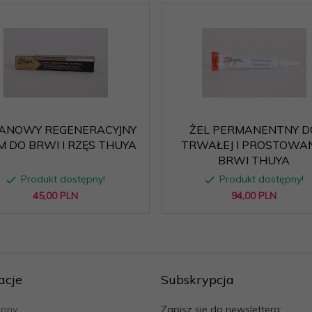
ANOWY REGENERACYJNY
ŻEL PERMANENTNY D
M DO BRWI I RZĘS THUYA
TRWAŁEJ I PROSTOWA
BRWI THUYA
Produkt dostępny!
Produkt dostępny!
45,
00
PLN
94,
00
PLN
acje
Subskrypcja
rony
Zapisz się do newslettera: