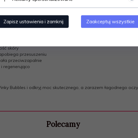
Bubbles?
warzy. Masuj delikatnie kolistymi ruchami, a następnie spłucz letnią 
Zapisz ustawienia i zamknij
Zaakceptuj wszystkie
ość skóry
zapobiega przesuszeniu
ziała przeciwzapalnie
 i regenerująco
Pinky Bubbles i odkryj moc skutecznego, a zarazem łagodnego oczy
Polecamy